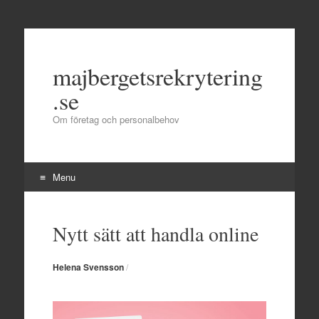
majbergetsrekrytering
.se
Om företag och personalbehov
Menu
Skip
to
Nytt sätt att handla online
content
Helena Svensson
/