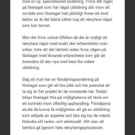
med en ny, specialiserad avdelning. Finns det ingen
på företaget som har något utbildning alls inom ett
område som företaget helt plötsligt finner ett stort
behov av är det bästa sättet nog att rekrytera något
som kan ämnet.
Men det finns också tillfällen då det är möjligt att
rekrytera något med exakt den erfarenheten man
söker, trots att det faktiskt redan finns någon på
företaget med liknande erfarenheter som går att
översätta till den nya med bara lite vidare
utbildning.
Säg att man har en försäljningsavdelning på
företaget som gör ett bra jobb och har potential att
ta sig an fler projekt än de nuvarande har. Sedan
börjar företaget titta på möjligheterna att tävla om
ett kontrakt inom offentlig upphandling. Försäljarna
skulle då kunna få möjligheten att gå en utbildning
som erbjuds av experter och lära sig hur de måste
förändra sitt tanke- och arbetssätt. Allt utan att
behöva gå igenom hela rekryteringsprocessen.