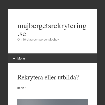
majbergetsrekrytering
.se
Om företag och personalbehov
Menu
Skip
to
Rekrytera eller utbilda?
content
karin
/